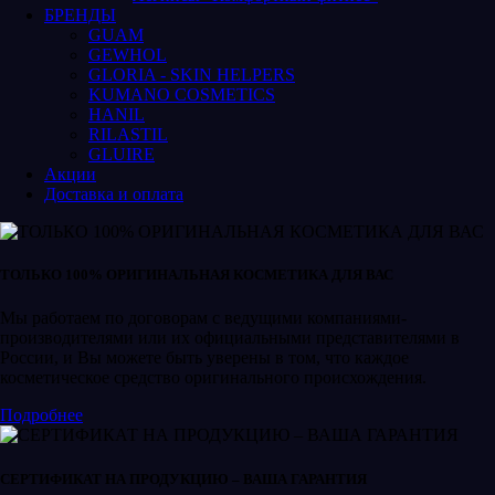
БРЕНДЫ
GUAM
GEWHOL
GLORIA - SKIN HELPERS
KUMANO COSMETICS
HANIL
RILASTIL
GLUIRE
Акции
Доставка и оплата
ТОЛЬКО 100% ОРИГИНАЛЬНАЯ КОСМЕТИКА ДЛЯ ВАС
Мы работаем по договорам с ведущими компаниями-
производителями или их официальными представителями в
России, и Вы можете быть уверены в том, что каждое
косметическое средство оригинального происхождения.
Подробнее
СЕРТИФИКАТ НА ПРОДУКЦИЮ – ВАША ГАРАНТИЯ