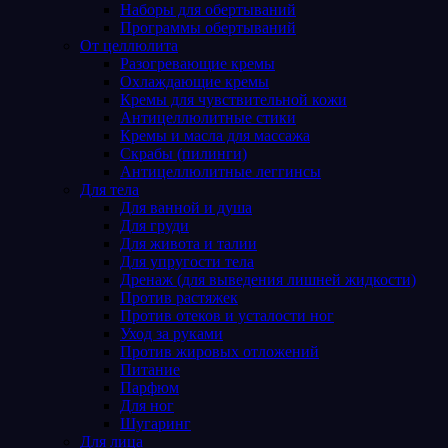
Наборы для обертываний
Программы обертываний
От целлюлита
Разогревающие кремы
Охлаждающие кремы
Кремы для чувствительной кожи
Антицеллюлитные стики
Кремы и масла для массажа
Скрабы (пилинги)
Антицеллюлитные леггинсы
Для тела
Для ванной и душа
Для груди
Для живота и талии
Для упругости тела
Дренаж (для выведения лишней жидкости)
Против растяжек
Против отеков и усталости ног
Уход за руками
Против жировых отложений
Питание
Парфюм
Для ног
Шугаринг
Для лица