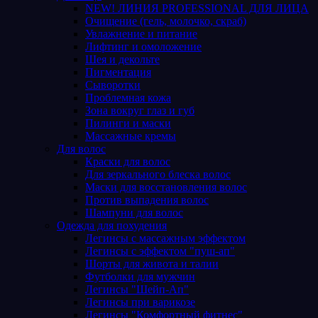
NEW! ЛИНИЯ PROFESSIONAL ДЛЯ ЛИЦА
Очищение (гель, молочко, скраб)
Увлажнение и питание
Лифтинг и омоложение
Шея и декольте
Пигментация
Сыворотки
Проблемная кожа
Зона вокруг глаз и губ
Пилинги и маски
Массажные кремы
Для волос
Краски для волос
Для зеркального блеска волос
Маски для восстановления волос
Против выпадения волос
Шампуни для волос
Одежда для похудения
Легинсы с массажным эффектом
Легинсы с эффектом "пуш-ап"
Шорты для живота и талии
Футболки для мужчин
Легинсы "Шейп-Ап"
Легинсы при варикозе
Легинсы "Комфортный фитнес"