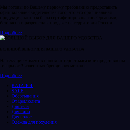
Мы готовы по Вашему первому требованию предоставить
официальные свидетельства того, что это оригинальная
продукция, которая была сертифицирована гос. Органами,
безопасна и разрешена к продаже на территории России
Подробнее
БОЛЬШОЙ ВЫБОР ДЛЯ ВАШЕГО УДОБСТВА
На текущие момент в нашем интернет-магазине представлены
товары от 3 известных брендов косметики.
Подробнее
КАТАЛОГ
SALE
Обертывания
От целлюлита
Для тела
Для лица
Для волос
Одежда для похудения