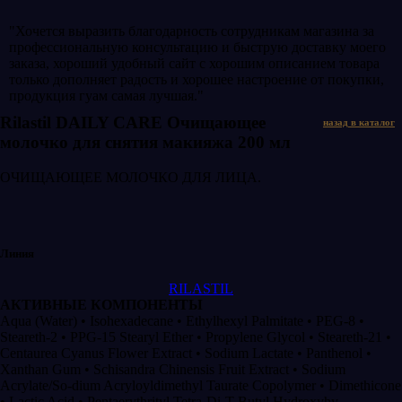
"Хочется выразить благодарность сотрудникам магазина за
профессиональную консультацию и быструю доставку моего
заказа, хороший удобный сайт с хорошим описанием товара
только дополняет радость и хорошее настроение от покупки,
продукция гуам самая лучшая."
Rilastil DAILY CARE Очищающее
назад в каталог
молочко для снятия макияжа 200 мл
ОЧИЩАЮЩЕЕ МОЛОЧКО ДЛЯ ЛИЦА.
Линия
RILASTIL
АКТИВНЫЕ КОМПОНЕНТЫ
Aqua (Water) • Isohexadecane • Ethylhexyl Palmitate • PEG-8 •
Steareth-2 • PPG-15 Stearyl Ether • Propylene Glycol • Steareth-21 •
Centaurea Cyanus Flower Extract • Sodium Lactate • Panthenol •
Xanthan Gum • Schisandra Chinensis Fruit Extract • Sodium
Acrylate/So-dium Acryloyldimethyl Taurate Copolymer • Dimethicone
• Lactic Acid • Pentaerythrityl Tetra-Di-T-Butyl Hydroxyhy-