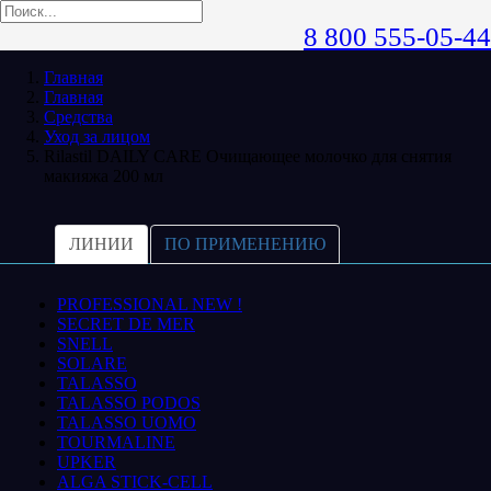
8 800 555-05-44
Главная
Главная
Средства
Уход за лицом
Rilastil DAILY CARE Очищающее молочко для снятия
макияжа 200 мл
ЛИНИИ
ПО ПРИМЕНЕНИЮ
PROFESSIONAL NEW !
SECRET DE MER
SNELL
SOLARE
TALASSO
TALASSO PODOS
TALASSO UOMO
TOURMALINE
UPKER
ALGA STICK-CELL