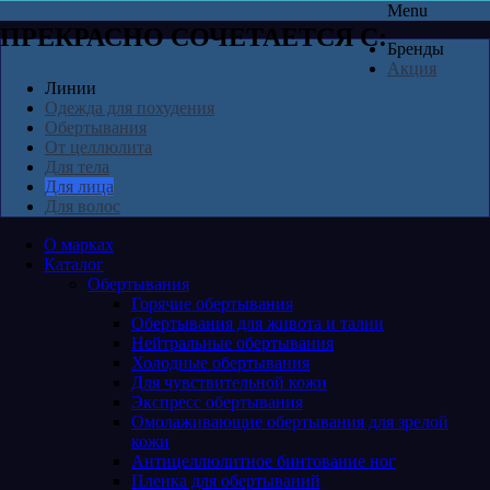
Menu
ПРЕКРАСНО СОЧЕТАЕТСЯ С:
Бренды
Акция
Линии
Одежда для похудения
Обертывания
От целлюлита
Для тела
Для лица
Для волос
О марках
Каталог
Обертывания
Горячие обертывания
Обертывания для живота и талии
Нейтральные обертывания
Холодные обертывания
Для чувствительной кожи
Экспресс обертывания
Омолаживающие обертывания для зрелой
кожи
Антицеллюлитное бинтование ног
Пленка для обертываний