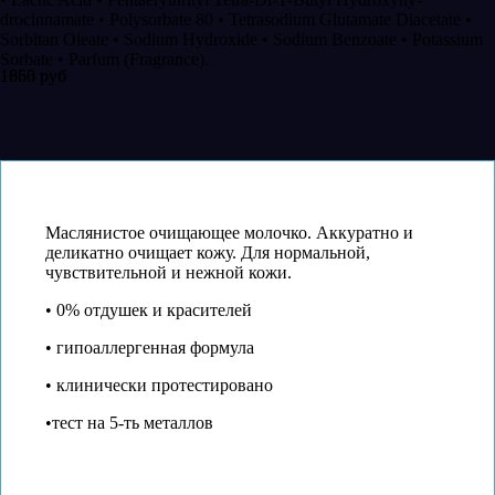
drocinnamate • Polysorbate 80 • Tetrasodium Glutamate Diacetate •
Sorbitan Oleate • Sodium Hydroxide • Sodium Benzoate • Potassium
Sorbate • Parfum (Fragrance).
1850 руб
1665 руб
Маслянистое очищающее молочко. Аккуратно и
деликатно очищает кожу. Для нормальной,
чувствительной и нежной кожи.
• 0% отдушек и красителей
• гипоаллергенная формула
• клинически протестировано
•тест на 5-ть металлов