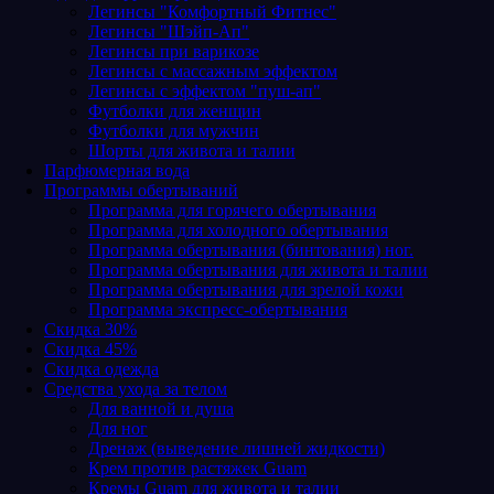
Легинсы "Комфортный Фитнес"
Легинсы "Шэйп-Ап"
Легинсы при варикозе
Легинсы с массажным эффектом
Легинсы с эффектом "пуш-ап"
Футболки для женщин
Футболки для мужчин
Шорты для живота и талии
Парфюмерная вода
Программы обертываний
Программа для горячего обертывания
Программа для холодного обертывания
Программа обертывания (бинтования) ног.
Программа обертывания для живота и талии
Программа обертывания для зрелой кожи
Программа экспресс-обертывания
Скидка 30%
Скидка 45%
Скидка одежда
Средства ухода за телом
Для ванной и душа
Для ног
Дренаж (выведение лишней жидкости)
Крем против растяжек Guam
Кремы Guam для живота и талии