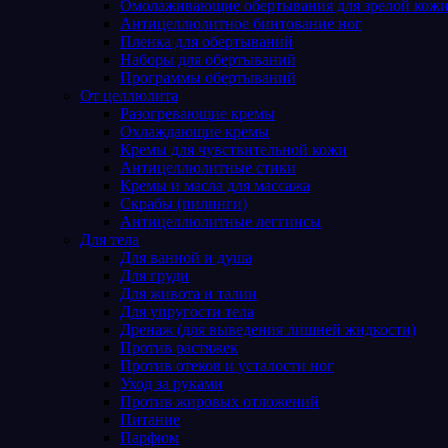
Омолаживающие обертывания для зрелой кож
Антицеллюлитное бинтование ног
Пленка для обертываний
Наборы для обертываний
Программы обертываний
От целлюлита
Разогревающие кремы
Охлаждающие кремы
Кремы для чувствительной кожи
Антицеллюлитные стики
Кремы и масла для массажа
Скрабы (пилинги)
Антицеллюлитные леггинсы
Для тела
Для ванной и душа
Для груди
Для живота и талии
Для упругости тела
Дренаж (для выведения лишней жидкости)
Против растяжек
Против отеков и усталости ног
Уход за руками
Против жировых отложений
Питание
Парфюм