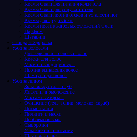
Кремы Guam для питания кожи тела
Кремы Guam для упругости тела
Кремы Guam против отеков и усталости ног
Кремы для груди Guam
Кремы против жировых отложений Guam
Парфюм
Шугаринг
Стандарт Здоровья
Уход за волосами
Для зеркального блеска волос
Краски для волос
Маски и кондиционеры
Против выпадения волос
Шампуни для волос
Уход за лицом
Зона вокруг глаз и губ
Лифтинг и омоложение
Массажные кремы
Очищение (гель, тоник, молочко, скраб)
Пигментация
Пилинги и маски
Проблемная кожа
Сыворотки
Увлажнение и питание
Шея и декольте