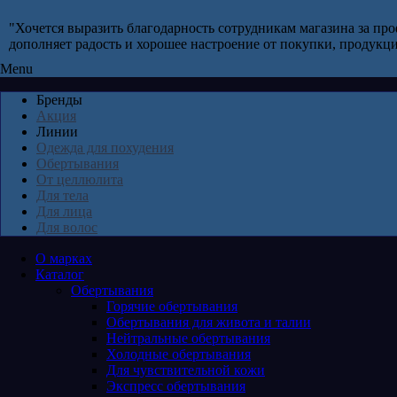
"Хочется выразить благодарность сотрудникам магазина за пр
дополняет радость и хорошее настроение от покупки, продукци
Menu
Бренды
Акция
Линии
Одежда для похудения
Обертывания
От целлюлита
Для тела
Для лица
Для волос
О марках
Каталог
Обертывания
Горячие обертывания
Обертывания для живота и талии
Нейтральные обертывания
Холодные обертывания
Для чувствительной кожи
Экспресс обертывания