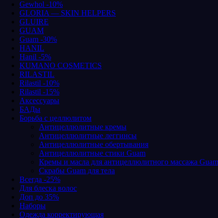
Gewhol -10%
GLORIA — SKIN HELPERS
GLUIRE
GUAM
Guam -30%
HANIL
Hanil -5%
KUMANO COSMETICS
RILASTIL
Rilastil -10%
Rilastil -15%
Аксессуары
БАДы
Борьба с целлюлитом
Антицеллюлитные кремы
Антицеллюлитные леггинсы
Антицеллюлитные обертывания
Антицеллюлитные стики Guam
Кремы и масла для антицеллюлитного массажа Gua
Скрабы Guam для тела
Всегда -25%
Для блеска волос
Доп до 35%
Наборы
Одежда корректирующая