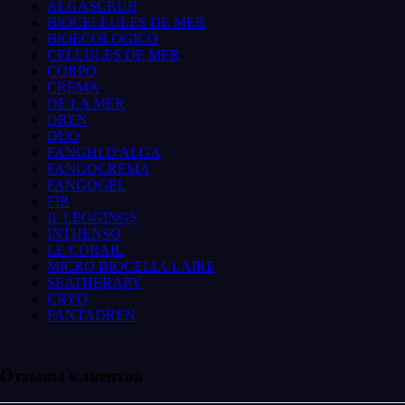
ALGASCRUB
BIOCELLULES DE MER
BIOECOLOGICO
CELLULES DE MER
CORPO
CREMA
DE LA MER
DREN
DUO
FANGHI D'ALGA
FANGOCREMA
FANGOGEL
FIR
IL LEGGINGS
INTHENSO
LE CORAIL
MICRO BIOCELLULAIRE
SEATHERAPY
CRYO
PANTADREN
Отзывы клиентов