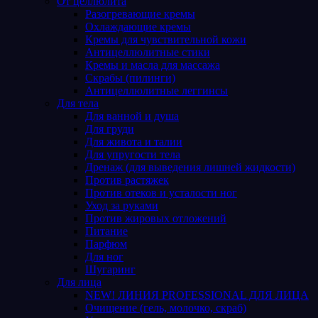
От целлюлита
Разогревающие кремы
Охлаждающие кремы
Кремы для чувствительной кожи
Антицеллюлитные стики
Кремы и масла для массажа
Скрабы (пилинги)
Антицеллюлитные леггинсы
Для тела
Для ванной и душа
Для груди
Для живота и талии
Для упругости тела
Дренаж (для выведения лишней жидкости)
Против растяжек
Против отеков и усталости ног
Уход за руками
Против жировых отложений
Питание
Парфюм
Для ног
Шугаринг
Для лица
NEW! ЛИНИЯ PROFESSIONAL ДЛЯ ЛИЦА
Очищение (гель, молочко, скраб)