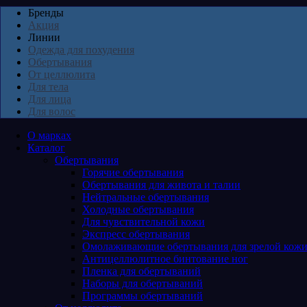
Бренды
Акция
Линии
Одежда для похудения
Обертывания
От целлюлита
Для тела
Для лица
Для волос
О марках
Каталог
Обертывания
Горячие обертывания
Обертывания для живота и талии
Нейтральные обертывания
Холодные обертывания
Для чувствительной кожи
Экспресс обертывания
Омолаживающие обертывания для зрелой кож
Антицеллюлитное бинтование ног
Пленка для обертываний
Наборы для обертываний
Программы обертываний