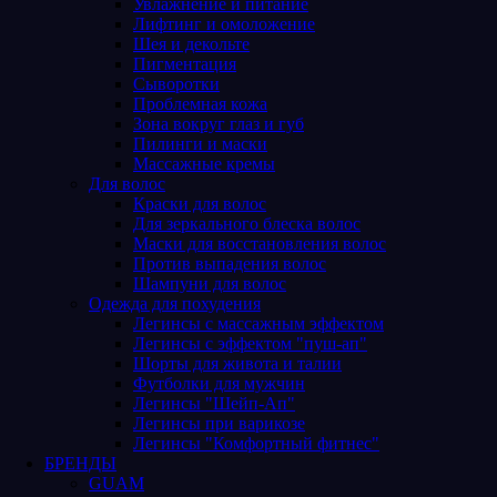
Увлажнение и питание
Лифтинг и омоложение
Шея и декольте
Пигментация
Сыворотки
Проблемная кожа
Зона вокруг глаз и губ
Пилинги и маски
Массажные кремы
Для волос
Краски для волос
Для зеркального блеска волос
Маски для восстановления волос
Против выпадения волос
Шампуни для волос
Одежда для похудения
Легинсы с массажным эффектом
Легинсы с эффектом "пуш-ап"
Шорты для живота и талии
Футболки для мужчин
Легинсы "Шейп-Ап"
Легинсы при варикозе
Легинсы "Комфортный фитнес"
БРЕНДЫ
GUAM