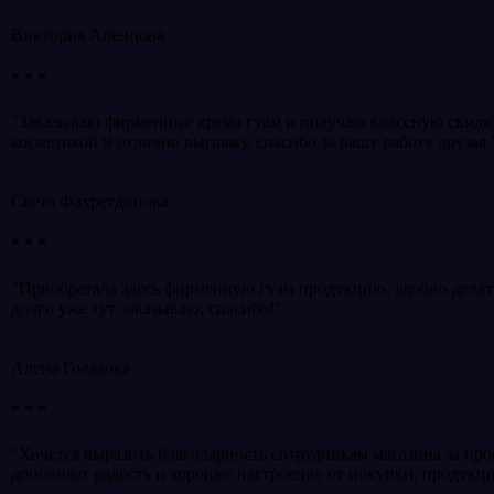
Виктория Аленцова
* * *
"Заказываю фирменные крема гуам и получаю классную скидку д
косметикой и отлично выгляжу, спасибо за вашу работу друзья.
Света Фахретдинова
* * *
"Приобретала здесь фирменную гуам продукцию, удобно делать
долго уже тут заказываю, спасибо!"
Алена Голякова
* * *
"Хочется выразить благодарность сотрудникам магазина за пр
дополняет радость и хорошее настроение от покупки, продукци