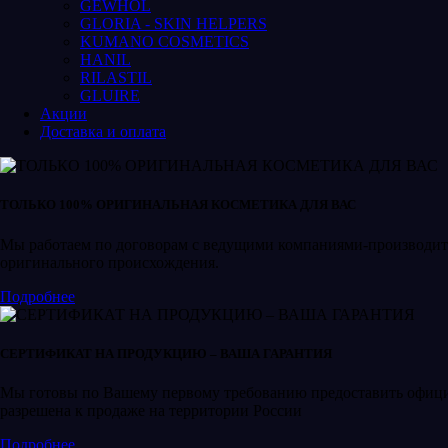
GEWHOL
GLORIA - SKIN HELPERS
KUMANO COSMETICS
HANIL
RILASTIL
GLUIRE
Акции
Доставка и оплата
ТОЛЬКО 100% ОРИГИНАЛЬНАЯ КОСМЕТИКА ДЛЯ ВАС
Мы работаем по договорам с ведущими компаниями-производите
оригинального происхождения.
Подробнее
СЕРТИФИКАТ НА ПРОДУКЦИЮ – ВАША ГАРАНТИЯ
Мы готовы по Вашему первому требованию предоставить официал
разрешена к продаже на территории России
Подробнее