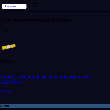
Сортировать по
Линия:
Порядок +/-
GUAM
Для чувствительной кожи
-30%
390 руб
273 РУБ
Guam Плёнка для обертывания рук и ног
0.22*170м
GUAM
Menu