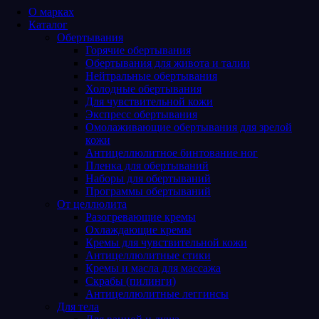
О марках
Каталог
Обертывания
Горячие обертывания
Обертывания для живота и талии
Нейтральные обертывания
Холодные обертывания
Для чувствительной кожи
Экспресс обертывания
Омолаживающие обертывания для зрелой
кожи
Антицеллюлитное бинтование ног
Пленка для обертываний
Наборы для обертываний
Программы обертываний
От целлюлита
Разогревающие кремы
Охлаждающие кремы
Кремы для чувствительной кожи
Антицеллюлитные стики
Кремы и масла для массажа
Скрабы (пилинги)
Антицеллюлитные леггинсы
Для тела