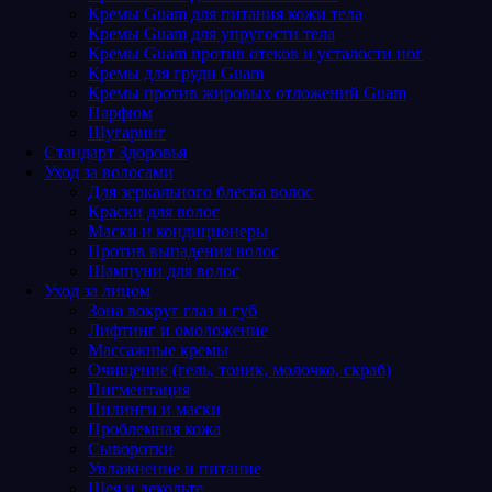
Кремы Guam для питания кожи тела
Кремы Guam для упругости тела
Кремы Guam против отеков и усталости ног
Кремы для груди Guam
Кремы против жировых отложений Guam
Парфюм
Шугаринг
Стандарт Здоровья
Уход за волосами
Для зеркального блеска волос
Краски для волос
Маски и кондиционеры
Против выпадения волос
Шампуни для волос
Уход за лицом
Зона вокруг глаз и губ
Лифтинг и омоложение
Массажные кремы
Очищение (гель, тоник, молочко, скраб)
Пигментация
Пилинги и маски
Проблемная кожа
Сыворотки
Увлажнение и питание
Шея и декольте