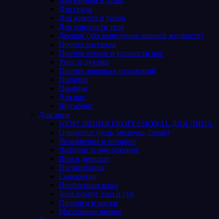
Для ванной и душа
Для груди
Для живота и талии
Для упругости тела
Дренаж (для выведения лишней жидкости)
Против растяжек
Против отеков и усталости ног
Уход за руками
Против жировых отложений
Питание
Парфюм
Для ног
Шугаринг
Для лица
NEW! ЛИНИЯ PROFESSIONAL ДЛЯ ЛИЦА
Очищение (гель, молочко, скраб)
Увлажнение и питание
Лифтинг и омоложение
Шея и декольте
Пигментация
Сыворотки
Проблемная кожа
Зона вокруг глаз и губ
Пилинги и маски
Массажные кремы