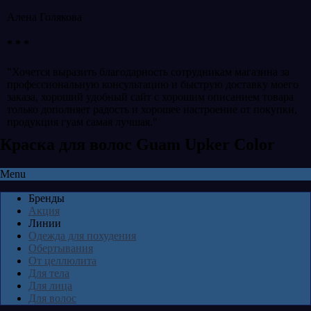
Алена Голякова
* * *
"Хочется выразить благодарность сотрудникам магазина за
профессиональную консультацию и быструю доставку моего
заказа, хороший удобный сайт с хорошим описанием товара
только дополняет радость и хорошее настроение от покупки,
продукция гуам самая лучшая."
Краска для волос Guam Upker Color
Menu
Бренды
Акция
Линии
Одежда для похудения
Обертывания
От целлюлита
Для тела
Для лица
Для волос