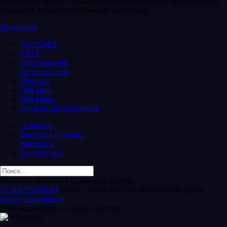
На текущие момент в нашем интернет-магазине представлены
товары от 3 известных брендов косметики.
Подробнее
КАТАЛОГ
SALE
Обертывания
От целлюлита
Для тела
Для лица
Для волос
Одежда для похудения
О марках
Доставка и оплата
Контакты
Почему мы?
Остались вопросы? Свяжитесь с нами
+7 800 555-05-44
пн-пт с 09:00 до 17:00, Московское время
info@guam-store.ru
Присоединяйтесь к нам в соцсетях