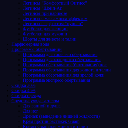
Легинсы "Комфортный Фитнес"
Легинсы "Шэйп-Ап"
Легинсы при варикозе
Легинсы с массажным эффектом
Легинсы с эффектом "пуш-ап"
Футболки для женщин
Футболки для мужчин
Шорты для живота и талии
Парфюмерная вода
Программы обертываний
Программа для горячего обертывания
Программа для холодного обертывания
Программа обертывания (бинтования) ног.
Программа обертывания для живота и талии
Программа обертывания для зрелой кожи
Программа экспресс-обертывания
Скидка 30%
Скидка 45%
Скидка одежда
Средства ухода за телом
Для ванной и душа
Для ног
Дренаж (выведение лишней жидкости)
Крем против растяжек Guam
Кремы Guam для живота и талии