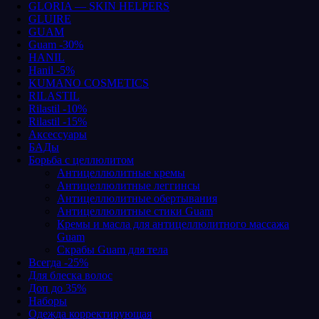
GLORIA — SKIN HELPERS
GLUIRE
GUAM
Guam -30%
HANIL
Hanil -5%
KUMANO COSMETICS
RILASTIL
Rilastil -10%
Rilastil -15%
Аксессуары
БАДы
Борьба с целлюлитом
Антицеллюлитные кремы
Антицеллюлитные леггинсы
Антицеллюлитные обертывания
Антицеллюлитные стики Guam
Кремы и масла для антицеллюлитного массажа
Guam
Скрабы Guam для тела
Всегда -25%
Для блеска волос
Доп до 35%
Наборы
Одежда корректирующая