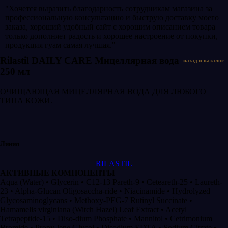
"Хочется выразить благодарность сотрудникам магазина за
профессиональную консультацию и быструю доставку моего
заказа, хороший удобный сайт с хорошим описанием товара
только дополняет радость и хорошее настроение от покупки,
продукция гуам самая лучшая."
Rilastil DAILY CARE Мицеллярная вода
назад в каталог
250 мл
ОЧИЩАЮЩАЯ МИЦЕЛЛЯРНАЯ ВОДА ДЛЯ ЛЮБОГО
ТИПА КОЖИ.
Линия
RILASTIL
АКТИВНЫЕ КОМПОНЕНТЫ
Aqua (Water) • Glycerin • C12-13 Pareth-9 • Ceteareth-25 • Laureth-
23 • Alpha-Glucan Oligosaccha-ride • Niacinamide • Hydrolyzed
Glycosaminoglycans • Methoxy-PEG-7 Rutinyl Succinate •
Hamamelis virginiana (Witch Hazel) Leaf Extract • Acetyl
Tetrapeptide-15 • Diso-dium Phosphate • Mannitol • Cetrimonium
Bromide • Propy-lene Glycol • Disodium EDTA • Sodium Citrate •