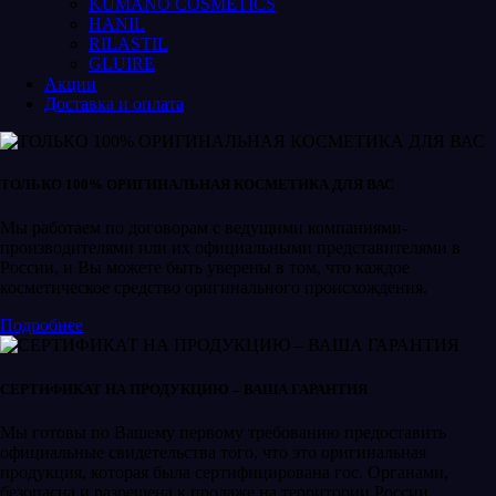
KUMANO COSMETICS
HANIL
RILASTIL
GLUIRE
Акции
Доставка и оплата
ТОЛЬКО 100% ОРИГИНАЛЬНАЯ КОСМЕТИКА ДЛЯ ВАС
Мы работаем по договорам с ведущими компаниями-
производителями или их официальными представителями в
России, и Вы можете быть уверены в том, что каждое
косметическое средство оригинального происхождения.
Подробнее
СЕРТИФИКАТ НА ПРОДУКЦИЮ – ВАША ГАРАНТИЯ
Мы готовы по Вашему первому требованию предоставить
официальные свидетельства того, что это оригинальная
продукция, которая была сертифицирована гос. Органами,
безопасна и разрешена к продаже на территории России