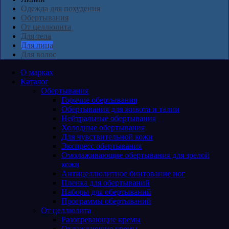
Одежда для похудения
Обертывания
От целлюлита
Для тела
Для лица
Для волос
О марках
Каталог
Обертывания
Горячие обертывания
Обертывания для живота и талии
Нейтральные обертывания
Холодные обертывания
Для чувствительной кожи
Экспресс обертывания
Омолаживающие обертывания для зрелой
кожи
Антицеллюлитное бинтование ног
Пленка для обертываний
Наборы для обертываний
Программы обертываний
От целлюлита
Разогревающие кремы
Охлаждающие кремы