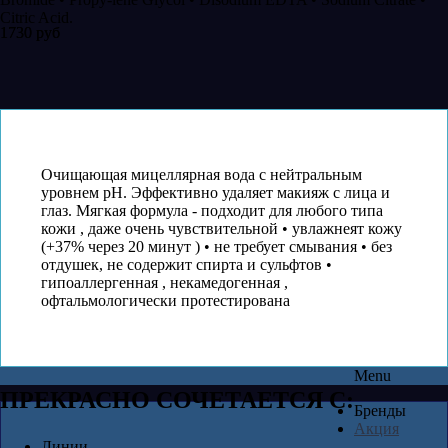
Citric Acid.
1730 руб
1730 руб
Очищающая мицеллярная вода с нейтральным
уровнем pH. Эффективно удаляет макияж с лица и
глаз. Мягкая формула - подходит для любого типа
кожи , даже очень чувствительной • увлажнеят кожу
(+37% через 20 минут ) • не требует смывания • без
отдушек, не содержит спирта и сульфтов •
гипоаллергенная , некамедогенная ,
офтальмологически протестирована
Menu
ПРЕКРАСНО СОЧЕТАЕТСЯ С:
Бренды
Акция
Линии