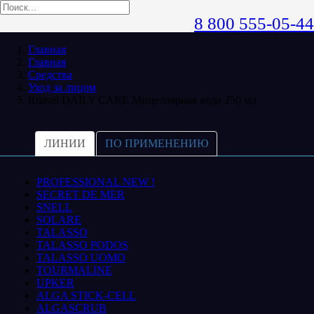
8 800 555-05-44
Главная
Главная
Средства
Уход за лицом
Rilastil DAILY CARE Мицеллярная вода 250 мл
ЛИНИИ
ПО ПРИМЕНЕНИЮ
PROFESSIONAL NEW !
SECRET DE MER
SNELL
SOLARE
TALASSO
TALASSO PODOS
TALASSO UOMO
TOURMALINE
UPKER
ALGA STICK-CELL
ALGASCRUB