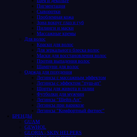
Шея и декольте
Пигментация
Сыворотки
Проблемная кожа
Зона вокруг глаз и губ
Пилинги и маски
Массажные кремы
Для волос
Краски для волос
Для зеркального блеска волос
Маски для восстановления волос
Против выпадения волос
Шампуни для волос
Одежда для похудения
Легинсы с массажным эффектом
Легинсы с эффектом "пуш-ап"
Шорты для живота и талии
Футболки для мужчин
Легинсы "Шейп-Ап"
Легинсы при варикозе
Легинсы "Комфортный фитнес"
БРЕНДЫ
GUAM
GEWHOL
GLORIA - SKIN HELPERS