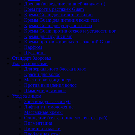
Дренаж (выведение лишней жидкости)
Крем против растяжек Guam
Кремы Guam для живота и талии
Кремы Guam для питания кожи тела
Кремы Guam для упругости тела
Кремы Guam против отеков и усталости ног
Кремы для груди Guam
Кремы против жировых отложений Guam
Парфюм
Шугаринг
Стандарт Здоровья
Уход за волосами
Для зеркального блеска волос
Краски для волос
Маски и кондиционеры
Против выпадения волос
Шампуни для волос
Уход за лицом
Зона вокруг глаз и губ
Лифтинг и омоложение
Массажные кремы
Очищение (гель, тоник, молочко, скраб)
Пигментация
Пилинги и маски
Проблемная кожа