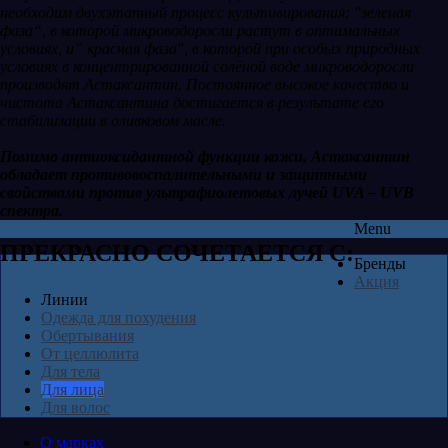
необходим двухэтапный процесс культивирования: "зеленая
фаза“, в которой микроводоросли растут в оптимальных
условиях, и” красная фаза", в которой при особых природных
условиях в концентрированной солёной воде микроводоросли
производят Астаксантин. Постоянное высокое качество и
чистота Астаксантина достигается в результате его
стабилизации в оливковом масле.
Помимо антиоксидантной функции кожи, Астаксантин
обладает противовоспалительными и защитными
свойствами против ультрафиолетовых лучей UVA – UVB
спектра.
Menu
ПРЕКРАСНО СОЧЕТАЕТСЯ С:
Бренды
Акция
Линии
Одежда для похудения
Обертывания
От целлюлита
Для тела
Для лица
Для волос
О марках