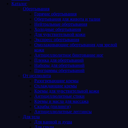
Каталог
Обертывания
Горячие обертывания
Обертывания для живота и талии
Нейтральные обертывания
Холодные обертывания
Для чувствительной кожи
Экспресс обертывания
Омолаживающие обертывания для зрелой
кожи
Антицеллюлитное бинтование ног
Пленка для обертываний
Наборы для обертываний
Программы обертываний
От целлюлита
Разогревающие кремы
Охлаждающие кремы
Кремы для чувствительной кожи
Антицеллюлитные стики
Кремы и масла для массажа
Скрабы (пилинги)
Антицеллюлитные леггинсы
Для тела
Для ванной и душа
Для груди