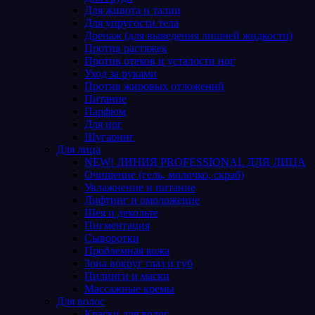
Для живота и талии
Для упругости тела
Дренаж (для выведения лишней жидкости)
Против растяжек
Против отеков и усталости ног
Уход за руками
Против жировых отложений
Питание
Парфюм
Для ног
Шугаринг
Для лица
NEW! ЛИНИЯ PROFESSIONAL ДЛЯ ЛИЦА
Очищение (гель, молочко, скраб)
Увлажнение и питание
Лифтинг и омоложение
Шея и декольте
Пигментация
Сыворотки
Проблемная кожа
Зона вокруг глаз и губ
Пилинги и маски
Массажные кремы
Для волос
Краски для волос