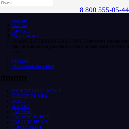
8 800 555-05-44
Главная
Главная
Средства
Уход за лицом
GUAM SEATHERAPY AXANTINE Сыворотка концентрат
для лица антиоксидантная восстанавливающая в ампулах 8
х 2 мл
ЛИНИИ
ПО ПРИМЕНЕНИЮ
ЛИНИИ
PROFESSIONAL NEW !
SECRET DE MER
SNELL
SOLARE
TALASSO
TALASSO PODOS
TALASSO UOMO
TOURMALINE