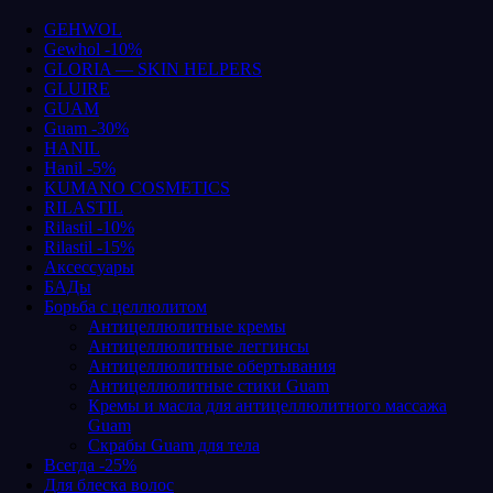
GEHWOL
Gewhol -10%
GLORIA — SKIN HELPERS
GLUIRE
GUAM
Guam -30%
HANIL
Hanil -5%
KUMANO COSMETICS
RILASTIL
Rilastil -10%
Rilastil -15%
Аксессуары
БАДы
Борьба с целлюлитом
Антицеллюлитные кремы
Антицеллюлитные леггинсы
Антицеллюлитные обертывания
Антицеллюлитные стики Guam
Кремы и масла для антицеллюлитного массажа
Guam
Скрабы Guam для тела
Всегда -25%
Для блеска волос