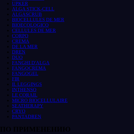
UPKER
ALGA STICK-CELL
ALGASCRUB
BIOCELLULES DE MER
BIOECOLOGICO
CELLULES DE MER
CORPO
CREMA
DE LA MER
DREN
DUO
FANGHI D'ALGA
FANGOCREMA
FANGOGEL
FIR
IL LEGGINGS
INTHENSO
LE CORAIL
MICRO BIOCELLULAIRE
SEATHERAPY
CRYO
PANTADREN
ПО ПРИМЕНЕНИЮ