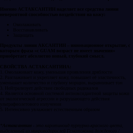
Именно АСТАКСАНТИН наделяет все средства линии
невероятной способностью воздействия на кожу:
Омолаживать
Восстанавливать
Защищать
Продукты линии AКСАНТИН – инновационное открытие, с
которым фраза «с GUAM возраст не имеет значения»
приобретает абсолютно новый, глубокий смысл.
СВОЙСТВА АСТАКСАНТИНА:
1. Омолаживает кожу, уменьшая проявления дряблости
2. Разглаживает и укрепляет кожу, повышает её эластичность,
уменьшает количество и глубину морщин, выравнивает тон
3. Нейтрализует действие свободных радикалов
4. Является основной системой антиоксидантной защиты кожи
от экологической агрессии и разрушающего действия
ультрафиолетового излучения
5. Интенсивно увлажняет естественным образом
*
Астаксантин
- это каротиноид пурпурно-красного цвета,
выделенный из микроводорослей Гематококка дождевого /