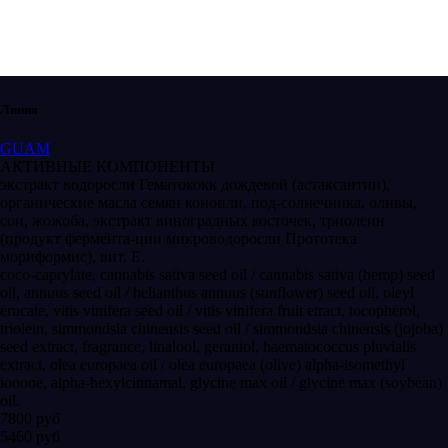
Линия
GUAM
АКТИВНЫЕ КОМПОНЕНТЫ
экстракт водоросли Гематококк дождевой (астаксантин),
органические масла семян конопли, под-солнечника, оливы,
сои, жожоба, экстракт виноградных косточек, триолеин
(продукт фермента-ции микроводоросли Прототека
мориформис), вит. Е.
coco-caprylate, cannabis sativa seed oil / cannabis sativa (hemp) seed
oil, annuus seed oil / helianthus annuus (sunflower) seed oil, oleyl
erucate, vitis vinifera seed oil / vitis vinifera fruit etract, tocopherol,
triolein, simmondsia chinensis seed oil / simmondsia chinensis (jojoba)
seed extract, fragrance, linalool, geraniol, haematococcus pluvialis
extract, olea europaea oil / olea europaea (olive) alpha-isomethyl
ionone, alpha-hexylcinnamal, glycine max oil / glycine max (soybean)
oil.
7800 руб
5460 руб