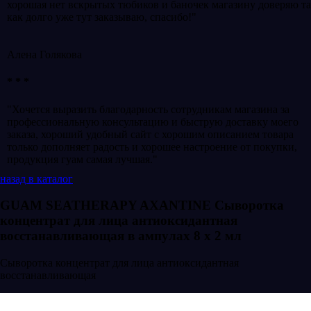
хорошая нет вскрытых тюбиков и баночек магазину доверяю т
как долго уже тут заказываю, спасибо!"
Алена Голякова
* * *
"Хочется выразить благодарность сотрудникам магазина за
профессиональную консультацию и быструю доставку моего
заказа, хороший удобный сайт с хорошим описанием товара
только дополняет радость и хорошее настроение от покупки,
продукция гуам самая лучшая."
назад в каталог
GUAM SEATHERAPY AXANTINE Сыворотка
концентрат для лица антиоксидантная
восстанавливающая в ампулах 8 х 2 мл
Сыворотка концентрат для лица антиоксидантная
восстанавливающая