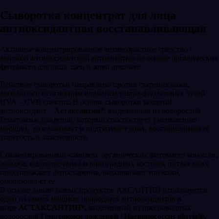
Сыворотка концентрат для лица
антиоксидантная восстанавливающая
Активное концентрированное антивозрастное средство с
высокой антиоксидантной активностью на основе органических
фитомасел для лица, шеи и зоны декольте.
Действие сыворотки направлено против старения кожи,
вызванного негативным влиянием ультра-фиолетовых лучей
UVA – UVB спектра. В основе сыворотки мощный
антиоксидант –
Астаксантин*
, выделенный из водорослей
Гематококк дождевой, который способствует уменьшению
морщин, разглаживает и подтягивает кожу, восстанавливая её
упругость и эластичность.
Сбалансированный комплекс органических фитомасел конопли,
жожоба, подсолнечника и виноградных косточек питает кожу,
предупреждает фотостарение, выравнивает тон кожи,
омолажива-ет её.
В основе линии новых продуктов AКСАНТИН используется
один из самых мощных природных антиоксидантов в
мире
АСТАКСАНТИН*,
выделенный из пресноводных
водорослей
Гематококк дождевой / Haematococcus pluvialis.