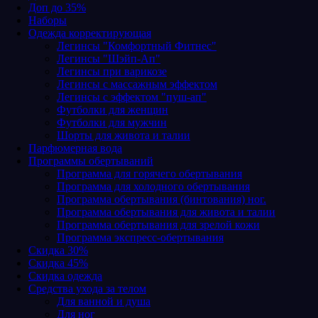
Доп до 35%
Наборы
Одежда корректирующая
Легинсы "Комфортный Фитнес"
Легинсы "Шэйп-Ап"
Легинсы при варикозе
Легинсы с массажным эффектом
Легинсы с эффектом "пуш-ап"
Футболки для женщин
Футболки для мужчин
Шорты для живота и талии
Парфюмерная вода
Программы обертываний
Программа для горячего обертывания
Программа для холодного обертывания
Программа обертывания (бинтования) ног.
Программа обертывания для живота и талии
Программа обертывания для зрелой кожи
Программа экспресс-обертывания
Скидка 30%
Скидка 45%
Скидка одежда
Средства ухода за телом
Для ванной и душа
Для ног