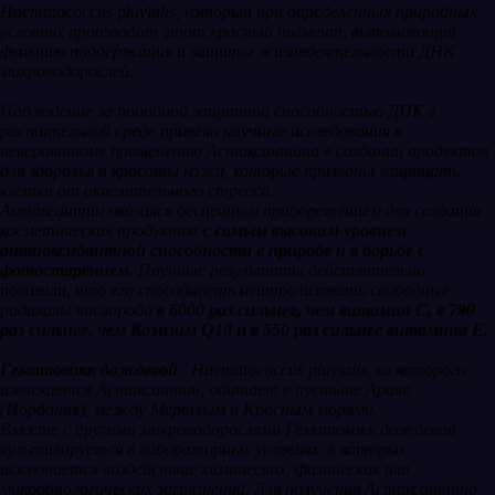
Haematococcus pluvialis, который при определенных природных
условиях производит этот красный пигмент, выполняющий
функцию поддержания и защиты жизнедеятельности ДНК
микроводорослей.
Наблюдение за подобной защитной способностью ДНК в
растительной среде привело научные исследования к
невероятному применению Астаксантина в создании продуктов
для здоровья и красоты кожи, которые призваны защищать
клетки от окислительного стресса.
Астаксантин оказался бесценным приобретением для создания
косметических продуктов
с самым высоким уровнем
антиоксидантной способности в природе и в борьбе с
фотостарением.
Научные результаты действительно
показали, что его способность нейтрализовать свободные
радикалы кислорода
в 6000 раз сильнее, чем витамин С, в 790
раз сильнее, чем Коэнзим Q10 и в 550 раз сильнее витамина Е.
Гематококк дождевой
/ Haematococcus pluvialis, из которого
извлекается Астаксантин, обитает в пустыне Арава
(Иордания), между Мёртвым и Красным морями.
Вместе с другими микроводорослями Гематококк дождевой
культивируется в лабораторных условиях, в которых
исключается воздействие химических, физических или
микробиологических загрязнений. Для получения Астаксантина