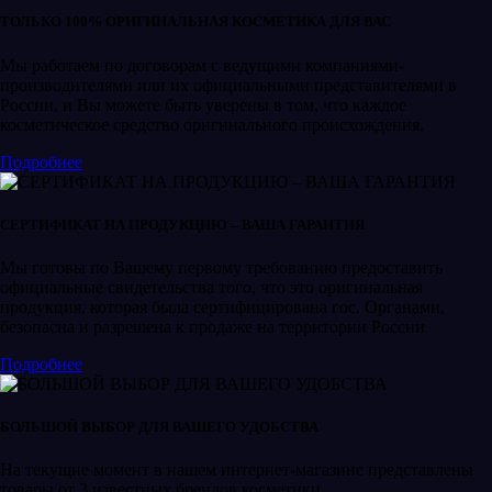
ТОЛЬКО 100% ОРИГИНАЛЬНАЯ КОСМЕТИКА ДЛЯ ВАС
Мы работаем по договорам с ведущими компаниями-
производителями или их официальными представителями в
России, и Вы можете быть уверены в том, что каждое
косметическое средство оригинального происхождения.
Подробнее
СЕРТИФИКАТ НА ПРОДУКЦИЮ – ВАША ГАРАНТИЯ
Мы готовы по Вашему первому требованию предоставить
официальные свидетельства того, что это оригинальная
продукция, которая была сертифицирована гос. Органами,
безопасна и разрешена к продаже на территории России
Подробнее
БОЛЬШОЙ ВЫБОР ДЛЯ ВАШЕГО УДОБСТВА
На текущие момент в нашем интернет-магазине представлены
товары от 3 известных брендов косметики.