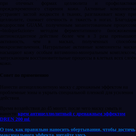
при отечных формах целлюлита и профилактики
преждевременного старения кожи. Активные компоненты
устраняет застой жидкости в тканях, разглаживает кожу при
целлюлите, снимает отечность и тяжесть в ногах. Благодаря
водорослям GUAM, полученным запантетованным процессом
«bioliquefazione» методом ферментативного биосжижения
антиоксидантное действие более чем в 3 раза превышают
активность, чем в масках, полученных способом
микроизмельчения. Натуральные активные компоненты маски
насыщают кожу особым витаминно-минеральным комплексом,
запускающим восстановительные процессы в клетках всех слоёв
кожи.
Совет по применению
Нанести антицеллюлитную маску с дренажным эффектом на
проблемные зоны и укрыть специальной пленкой для усиления
действия.
Время воздействия до 45 минут, после чего маску смыть и
нанести
крем антицеллюлитный с дренажным эффектом
DREN 200 ml
.
О том, как правильно наносить обертывания, чтобы достичь
максимального эффекта, читайте здесь