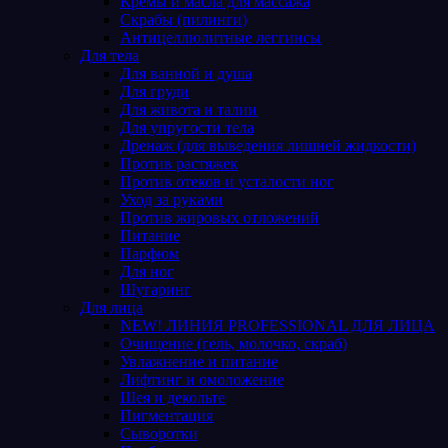
Кремы и масла для массажа
Скрабы (пилинги)
Антицеллюлитные леггинсы
Для тела
Для ванной и душа
Для груди
Для живота и талии
Для упругости тела
Дренаж (для выведения лишней жидкости)
Против растяжек
Против отеков и усталости ног
Уход за руками
Против жировых отложений
Питание
Парфюм
Для ног
Шугаринг
Для лица
NEW! ЛИНИЯ PROFESSIONAL ДЛЯ ЛИЦА
Очищение (гель, молочко, скраб)
Увлажнение и питание
Лифтинг и омоложение
Шея и декольте
Пигментация
Сыворотки