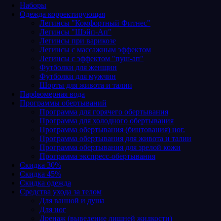
Наборы
Одежда корректирующая
Легинсы "Комфортный Фитнес"
Легинсы "Шэйп-Ап"
Легинсы при варикозе
Легинсы с массажным эффектом
Легинсы с эффектом "пуш-ап"
Футболки для женщин
Футболки для мужчин
Шорты для живота и талии
Парфюмерная вода
Программы обертываний
Программа для горячего обертывания
Программа для холодного обертывания
Программа обертывания (бинтования) ног.
Программа обертывания для живота и талии
Программа обертывания для зрелой кожи
Программа экспресс-обертывания
Скидка 30%
Скидка 45%
Скидка одежда
Средства ухода за телом
Для ванной и душа
Для ног
Дренаж (выведение лишней жидкости)