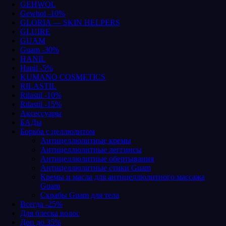
GEHWOL
Gewhol -10%
GLORIA — SKIN HELPERS
GLUIRE
GUAM
Guam -30%
HANIL
Hanil -5%
KUMANO COSMETICS
RILASTIL
Rilastil -10%
Rilastil -15%
Аксессуары
БАДы
Борьба с целлюлитом
Антицеллюлитные кремы
Антицеллюлитные леггинсы
Антицеллюлитные обертывания
Антицеллюлитные стики Guam
Кремы и масла для антицеллюлитного массажа
Guam
Скрабы Guam для тела
Всегда -25%
Для блеска волос
Доп до 35%