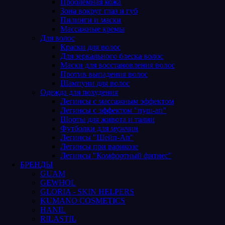
Проблемная кожа
Зона вокруг глаз и губ
Пилинги и маски
Массажные кремы
Для волос
Краски для волос
Для зеркального блеска волос
Маски для восстановления волос
Против выпадения волос
Шампуни для волос
Одежда для похудения
Легинсы с массажным эффектом
Легинсы с эффектом "пуш-ап"
Шорты для живота и талии
Футболки для мужчин
Легинсы "Шейп-Ап"
Легинсы при варикозе
Легинсы "Комфортный фитнес"
БРЕНДЫ
GUAM
GEWHOL
GLORIA - SKIN HELPERS
KUMANO COSMETICS
HANIL
RILASTIL