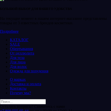
БОЛЬШОЙ ВЫБОР ДЛЯ ВАШЕГО УДОБСТВА
На текущие момент в нашем интернет-магазине представлены
товары от 3 известных брендов косметики.
Подробнее
КАТАЛОГ
SALE
Обертывания
От целлюлита
Для тела
Для лица
Для волос
Одежда для похудения
О марках
Доставка и оплата
Контакты
Почему мы?
Остались вопросы? Свяжитесь с нами
+7 800 555-05-44
пн-пт с 09:00 до 17:00, Московское время