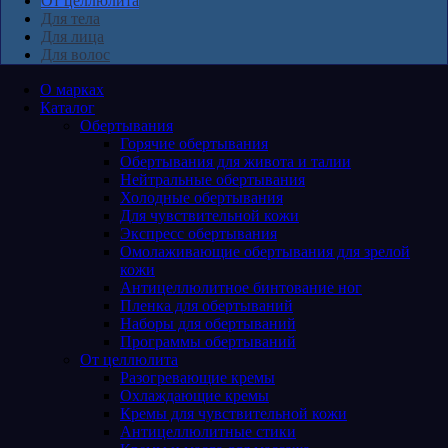
От целлюлита
Для тела
Для лица
Для волос
О марках
Каталог
Обертывания
Горячие обертывания
Обертывания для живота и талии
Нейтральные обертывания
Холодные обертывания
Для чувствительной кожи
Экспресс обертывания
Омолаживающие обертывания для зрелой
кожи
Антицеллюлитное бинтование ног
Пленка для обертываний
Наборы для обертываний
Программы обертываний
От целлюлита
Разогревающие кремы
Охлаждающие кремы
Кремы для чувствительной кожи
Антицеллюлитные стики