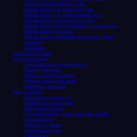
Крем против растяжек Guam
Кремы Guam для живота и талии
Кремы Guam для питания кожи тела
Кремы Guam для упругости тела
Кремы Guam против отеков и усталости ног
Кремы для груди Guam
Кремы против жировых отложений Guam
Парфюм
Шугаринг
Стандарт Здоровья
Уход за волосами
Для зеркального блеска волос
Краски для волос
Маски и кондиционеры
Против выпадения волос
Шампуни для волос
Уход за лицом
Зона вокруг глаз и губ
Лифтинг и омоложение
Массажные кремы
Очищение (гель, тоник, молочко, скраб)
Пигментация
Пилинги и маски
Проблемная кожа
Сыворотки