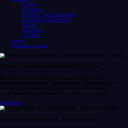
GUAM
GEWHOL
GLORIA - SKIN HELPERS
KUMANO COSMETICS
HANIL
RILASTIL
GLUIRE
Акции
Доставка и оплата
ТОЛЬКО 100% ОРИГИНАЛЬНАЯ КОСМЕТИКА ДЛЯ ВАС
Мы работаем по договорам с ведущими компаниями-
производителями или их официальными представителями в
России, и Вы можете быть уверены в том, что каждое
косметическое средство оригинального происхождения.
Подробнее
СЕРТИФИКАТ НА ПРОДУКЦИЮ – ВАША ГАРАНТИЯ