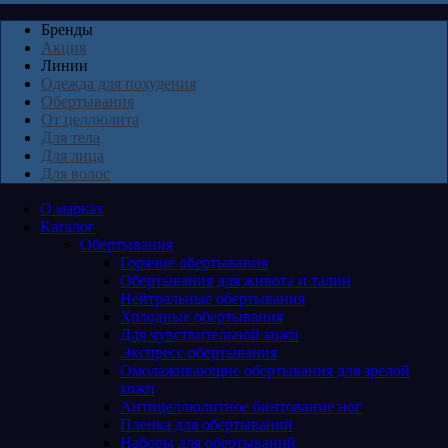
Бренды
Акция
Линии
Одежда для похудения
Обертывания
От целлюлита
Для тела
Для лица
Для волос
О марках
Каталог
Обертывания
Горячие обертывания
Обертывания для живота и талии
Нейтральные обертывания
Холодные обертывания
Для чувствительной кожи
Экспресс обертывания
Омолаживающие обертывания для зрелой
кожи
Антицеллюлитное бинтование ног
Пленка для обертываний
Наборы для обертываний