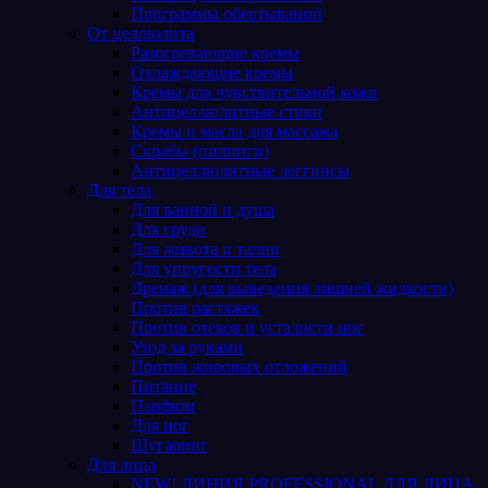
Программы обертываний
От целлюлита
Разогревающие кремы
Охлаждающие кремы
Кремы для чувствительной кожи
Антицеллюлитные стики
Кремы и масла для массажа
Скрабы (пилинги)
Антицеллюлитные леггинсы
Для тела
Для ванной и душа
Для груди
Для живота и талии
Для упругости тела
Дренаж (для выведения лишней жидкости)
Против растяжек
Против отеков и усталости ног
Уход за руками
Против жировых отложений
Питание
Парфюм
Для ног
Шугаринг
Для лица
NEW! ЛИНИЯ PROFESSIONAL ДЛЯ ЛИЦА