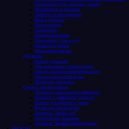
Очищение (гель, молочко, скраб)
Увлажнение и питание
Лифтинг и омоложение
Шея и декольте
Пигментация
Сыворотки
Проблемная кожа
Зона вокруг глаз и губ
Пилинги и маски
Массажные кремы
Для волос
Краски для волос
Для зеркального блеска волос
Маски для восстановления волос
Против выпадения волос
Шампуни для волос
Одежда для похудения
Легинсы с массажным эффектом
Легинсы с эффектом "пуш-ап"
Шорты для живота и талии
Футболки для мужчин
Легинсы "Шейп-Ап"
Легинсы при варикозе
Легинсы "Комфортный фитнес"
БРЕНДЫ