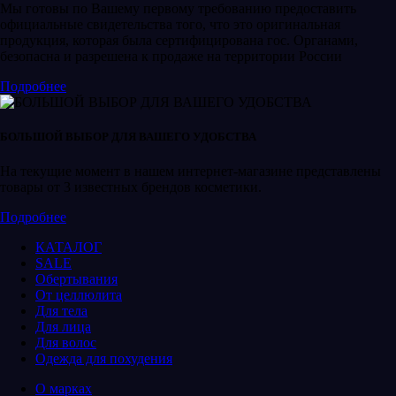
Мы готовы по Вашему первому требованию предоставить
официальные свидетельства того, что это оригинальная
продукция, которая была сертифицирована гос. Органами,
безопасна и разрешена к продаже на территории России
Подробнее
БОЛЬШОЙ ВЫБОР ДЛЯ ВАШЕГО УДОБСТВА
На текущие момент в нашем интернет-магазине представлены
товары от 3 известных брендов косметики.
Подробнее
КАТАЛОГ
SALE
Обертывания
От целлюлита
Для тела
Для лица
Для волос
Одежда для похудения
О марках