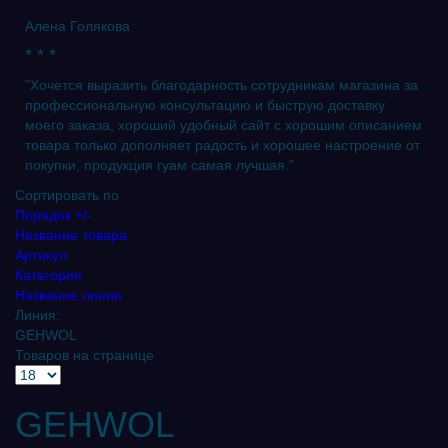
Алена Голякова
* * *
"Хочется выразить благодарность сотрудникам магазина за
профессиональную консультацию и быструю доставку
моего заказа, хороший удобный сайт с хорошим описанием
товара только дополняет радость и хорошее настроение от
покупки, продукция гуам самая лучшая."
Сортировать по
Порядок +/-
Название товара
Артикул
Категория
Название линии
Линия:
GEHWOL
Товаров на странице
GEHWOL